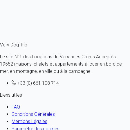
Vous n’avez pas trouvé la réponse à votre question ? Consultez
notre FAQ
!
Vous pouvez aussi nous contacter par téléphone
(
aaaa+33614394144
) ou par mail (
info@myhomein.fr
)
Very Dog Trip
Le site N°1 des Locations de Vacances Chiens Acceptés.
19552 maisons, chalets et appartements à louer en bord de
mer, en montagne, en ville ou à la campagne.
+33 (0) 661 108 714
Liens utiles
FAQ
Conditions Générales
Mentions Légales
Paramétrer les cookies